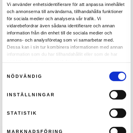
Vi använder enhetsidentifierare för att anpassa innehållet
och annonserna till användarna, tillhandahålla funktioner
för sociala medier och analysera vår trafik. Vi
vidarebefordrar även sådana identifierare och annan
information från din enhet till de sociala medier och
annons- och analysföretag som vi samarbetar med.
Dessa kan i sin tur kombinera informationen med annan
Drop Shot Taipan Test
information som du har tillhandahållit eller som de har
samlat in när du har använt deras tjänster.
Din
hemmelige rabat
Jeg har fået en del efterspørgsler på Drop
Samtyckesval
er aktiv
Shot Taipan og det har nu resulteret i, at jeg
NÖDVÄNDIG
har været en tur på padelbanen for at teste
battet Taipan fra Drop Shot.Vil du vide
Klik på knappen herunder for at fortsætte.
INSTÄLLNINGAR
hvordan testen gik? Så læs med...
JEG VIL GERNE HAVE RABATTEN
Forsæt med at læse
STATISTIK
MARKNADSFÖRING