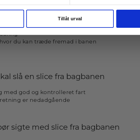
kal bruge slice fra bagbanen
ved brysthøjde der sikrer boldens nedadgående 
Tillåt urval
e glasset eller ved højt bounce)
acering
vor du kan træde fremad i banen
kal slå en slice fra bagbanen
ag med god og kontrolleret fart
s retning er nedadgående
bør sigte med slice fra bagbanen