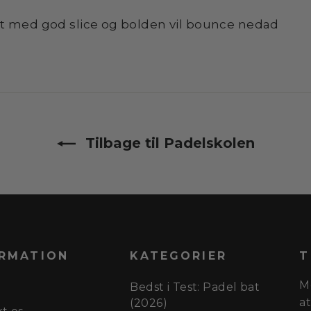
t med god slice og bolden vil bounce nedad
Tilbage til Padelskolen
RMATION
KATEGORIER
T
M
Bedst i Test: Padel bat
a
(2026)