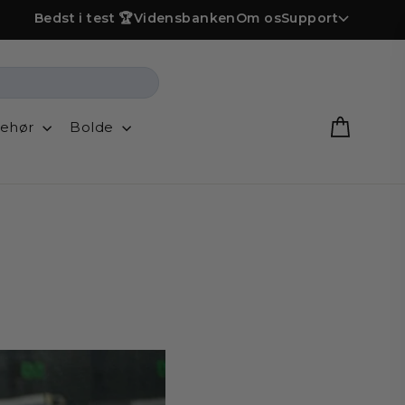
Bedst i test 🏆
Vidensbanken
Om os
Support
behør
Bolde