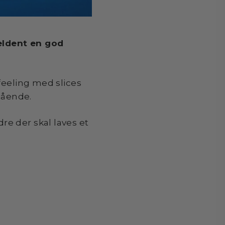
jældent en god
feeling med slices
gående.
e der skal laves et