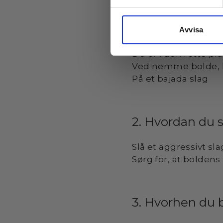
1. Hvornår du s
Bolden skal rammes 
Avvisa
at have ramt bagsid
Du er i den rette pl
Ved nemme bolde, h
På et bajada slag
2. Hvordan du s
Slå et aggressivt sl
Sørg for, at bolden
3. Hvorhen du 