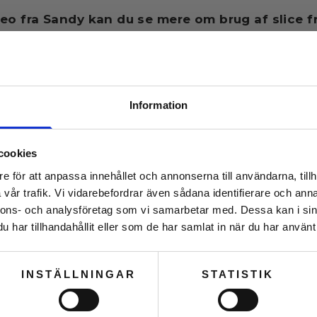
eo fra Sandy kan du se mere om brug af slice 
Information
cookies
Spar
10 %
e för att anpassa innehållet och annonserna till användarna, tillh
på din 
vår trafik. Vi vidarebefordrar även sådana identifierare och anna
nnons- och analysföretag som vi samarbetar med. Dessa kan i sin
har tillhandahållit eller som de har samlat in när du har använt 
Klik på knappen herund
hemmelige r
INSTÄLLNINGAR
STATISTIK
JEG VIL GERNE HA