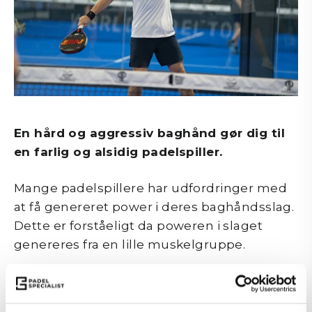
En hård og aggressiv baghånd gør dig til
en farlig og alsidig padelspiller.
Mange padelspillere har udfordringer med
at få genereret power i deres baghåndsslag.
Dette er forståeligt da poweren i slaget
genereres fra en lille muskelgruppe.
Derfor er dette et slag, hvor poweren skal
generes af hele kroppen, startende helt