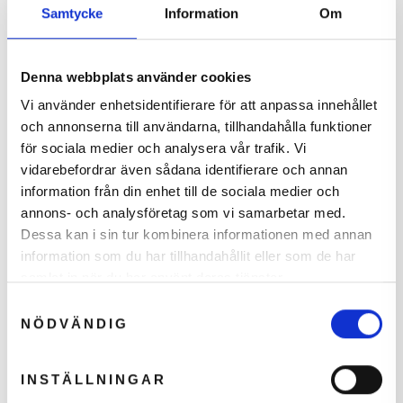
nede fra tæerne.
Samtycke
Information
Om
Fokuspunkter for succes:
Denna webbplats använder cookies
Vi använder enhetsidentifierare för att anpassa innehållet
Rotation i overkroppen og skuldrene
och annonserna till användarna, tillhandahålla funktioner
Forbered med dit bagerste ben og tå
för sociala medier och analysera vår trafik. Vi
Skub dig frem i mod bolden
vidarebefordrar även sådana identifierare och annan
Kontakt med bolden lige foran din egen
information från din enhet till de sociala medier och
krop
annons- och analysföretag som vi samarbetar med.
Før battet igennem
Dessa kan i sin tur kombinera informationen med annan
information som du har tillhandahållit eller som de har
Sandy giver i denne video gode råd til,
samlat in när du har använt deras tjänster.
hvordan du får skabt noget fart i din
Samtyckesval
baghånd, samt h
vilke bolde du skal være
NÖDVÄNDIG
aggressive på.
INSTÄLLNINGAR