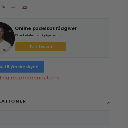
Online padelbat rådgiver
Få anbefalet det rigtige bat
Tag testen
føj til Ønskeskyen
ading recommendations.
KATIONER