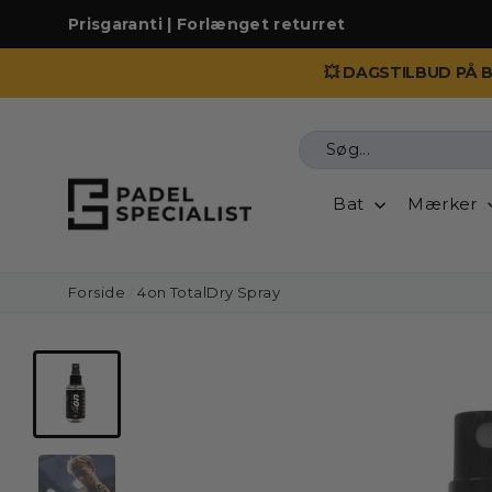
Prisgaranti | Forlænget returret
💥 DAGSTILBUD PÅ 
Vis
indhold
Bat
Mærker
Forside
/
4on TotalDry Spray