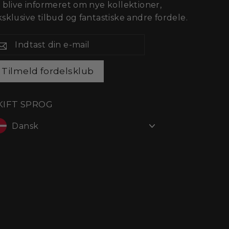
t blive informeret om nye kollektioner,
sklusive tilbud og fantastiske andre fordele.
NDTAST
IN
-
AIL
Tilmeld fordelsklub
KIFT SPROG