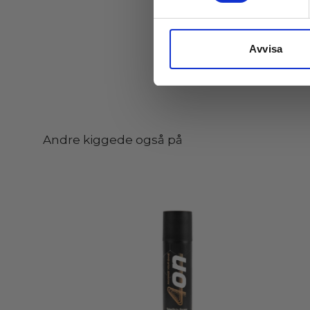
Avvisa
Andre kiggede også på