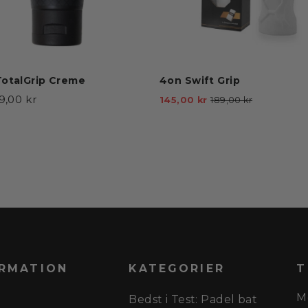
otalGrip Creme
4on Swift Grip
89,00 kr
Vejl.
Tilbudspr
145,00 kr
189,00 kr
pris
RMATION
KATEGORIER
T
M
Bedst i Test: Padel bat