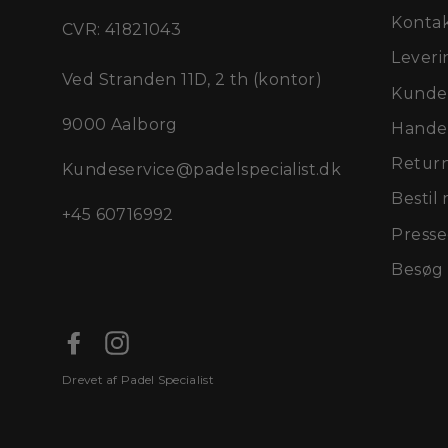
Kontak
CVR: 41821043
Leveri
Ved Stranden 11D, 2 th (kontor)
Kundes
9000 Aalborg
Handel
Retur
Kundeservice@padelspecialist.dk
Bestil 
+45 60716992
Press
Besøg 
Facebook
Instagram
Drevet af Padel Specialist