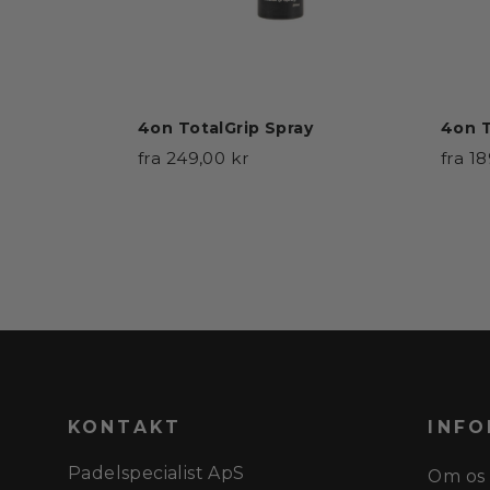
4on TotalGrip Spray
4on T
fra 249,00 kr
fra 1
KONTAKT
INFO
Padelspecialist ApS
Om os