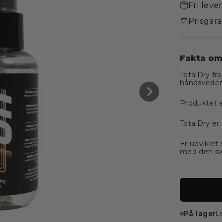
Fri leve
Prisgara
Fakta om
TotalDry fra
håndsveden
Produktet e
TotalDry er
Er udviklet 
med den sve
På lager
L