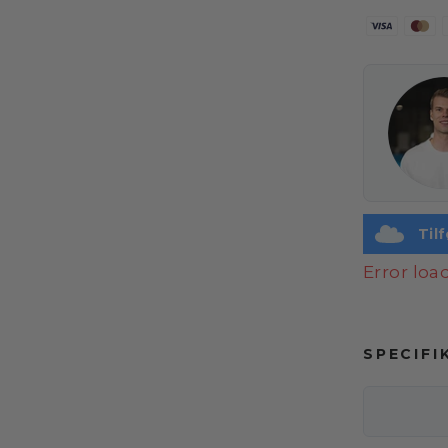
Til
Error lo
SPECIFI