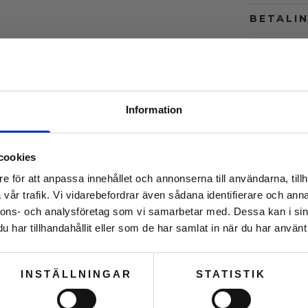
BETALIN
Beskrivel
TotalDry på
Derefter sk
maksimal ef
Information
Ønsker du 
derimod et
cookies
Spar
10 %
e för att anpassa innehållet och annonserna till användarna, tillh
Relatered
på din 
vår trafik. Vi vidarebefordrar även sådana identifierare och anna
nnons- och analysföretag som vi samarbetar med. Dessa kan i sin
Se vores ud
Se vores ud
har tillhandahållit eller som de har samlat in när du har använt 
Klik på knappen herund
Se vores ud
hemmelige r
Se vores st
INSTÄLLNINGAR
STATISTIK
JEG VIL GERNE HA