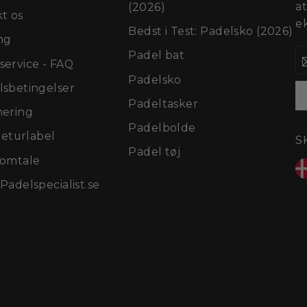
a
(2026)
t os
ek
Bedst i Test: Padelsko (2026)
ng
I
Padel bat
D
ervice - FAQ
E
Padelsko
M
sbetingelser
Padeltasker
nering
Padelbolde
returlabel
S
Padel tøj
eomtale
Padelspecialist.se