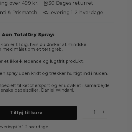
ring over 499 kr.
30 Dages returret
nti & Prismatch
Levering 1-2 hverdage
 4on TotalDry Spray:
 4on er til dig, hvis du ønsker at mindske
 med målet om et tørt greb.
r et ikke-klæbende og lugtfrit produkt.
 en spray uden kridt og trækker hurtigt ind i huden.
specielt til ketchersport og er udviklet i samarbejde
nske padelspiller, Daniel Windahl.
Tilføj til kurv
−
+
everingstid 1-2 hverdage