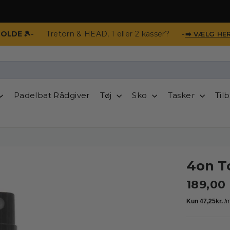
-
-
BOLDE 🎾
Tretorn & HEAD, 1 eller 2 kasser?
➡️ VÆLG HE
Padelbat Rådgiver
Tøj
Sko
Tasker
Til
4on T
189,00 