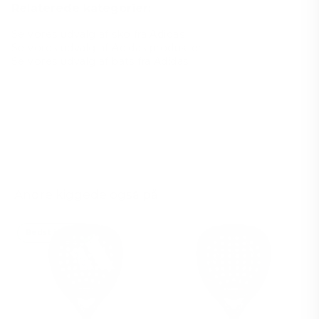
Relaterede kategorier:
Se vores udvalg af sko fra Adidas
Se vores udvalg af Adidas produkter
Se vores udvalg af bats fra Adidas
Andre kiggede også på
Bedst i test 🏆