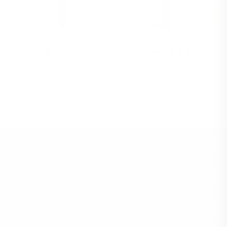
Adidas Metalbone 2026
Adidas Metalbone Hrd+
2026
3.199,00 kr
3.199,00 kr
KONTAKT
INFORMATION
KATEGORIER