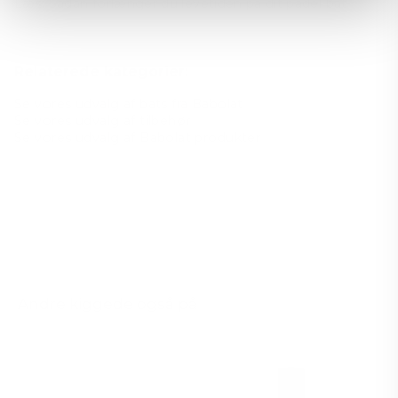
Læs:
Sådan forlænger du levetiden på dit padel bat
Relaterede kategorier:
Se vores udvalg af bats fra Babolat
Se vores udvalg af tilbehør
Se vores udvalg af Babolat produkter
Andre kiggede også på