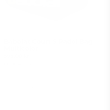
Babolat Court S Padel Bag
Multicolor
599,00 kr
Vejl.
pris
Størrelse: Lille
Prisgaranti & Prismatch
Fri levering over 499 kr.
Levering 1-2 hverdage