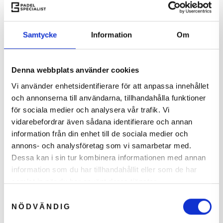
Online padelbat rådgiver
Få anbefalet det rigtige bat
Samtycke
Information
Om
Tag testen
Denna webbplats använder cookies
Tilføj til Ønskeskyen
Vi använder enhetsidentifierare för att anpassa innehållet
Error loading recommendations.
och annonserna till användarna, tillhandahålla funktioner
för sociala medier och analysera vår trafik. Vi
vidarebefordrar även sådana identifierare och annan
SPECIFIKATIONER
information från din enhet till de sociala medier och
annons- och analysföretag som vi samarbetar med.
Dessa kan i sin tur kombinera informationen med annan
Køn
Unisex
information som du har tillhandahållit eller som de har
samlat in när du har använt deras tjänster.
Din
hemmelige rabat
Farve
Sort
Samtyckesval
er aktiv
NÖDVÄNDIG
Mærke
Babolat