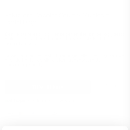
Fakta om Babolat Court S Multicolor
Padel Bag:
Denne taske er til dig der søger en lille, simpel og yderst
praktisk taske, hvor der kun skal være plads til det
vigtigste udstyr.
Tasken er især perfekt til træninger eller træningskampe
hvor du her let og sikkert kan transportere det
nødvendige udstyr.
Tilføj til kurv
−
+
På lager
Leveringstid 1-2 hverdage