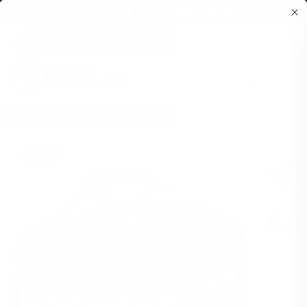
Prisgaranti | Forlænget returret
Vis
indhold
Side me
Forside
/
Babolat Court S Padel Bag Multicolor
Outlet