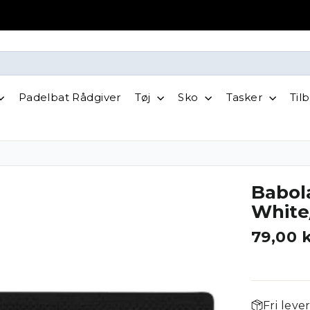
Padelbat Rådgiver
Tøj
Sko
Tasker
Til
Babol
White
79,00 
Fri leve