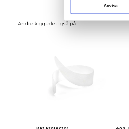
Avvisa
Andre kiggede også på
Bat Protector
4on T