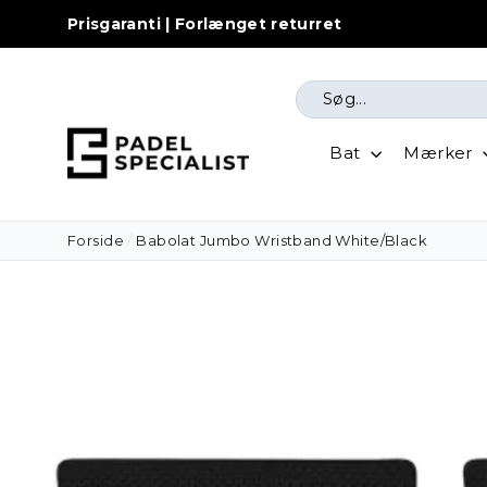
Prisgaranti | Forlænget returret
Vis
indhold
Bat
Mærker
Forside
/
Babolat Jumbo Wristband White/Black