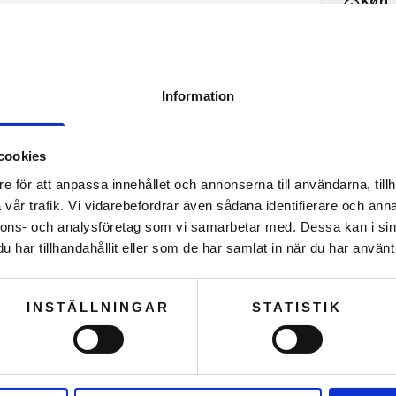
Køn
Unise
BETALIN
Information
Relatered
cookies
e för att anpassa innehållet och annonserna till användarna, tillh
Se vores ud
Se vores ud
vår trafik. Vi vidarebefordrar även sådana identifierare och anna
Se vores ud
nnons- och analysföretag som vi samarbetar med. Dessa kan i sin
har tillhandahållit eller som de har samlat in när du har använt 
INSTÄLLNINGAR
STATISTIK