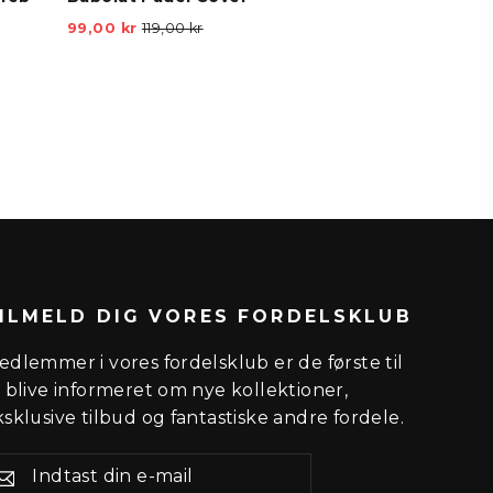
Vejl.
Tilbudspris
99,00 kr
119,00 kr
is
pris
ILMELD DIG VORES FORDELSKLUB
edlemmer i vores fordelsklub er de første til
t blive informeret om nye kollektioner,
sklusive tilbud og fantastiske andre fordele.
NDTAST
IN