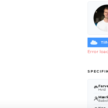
Til
Error lo
SPECIFI
Farv
Hvid
Mær
Babol