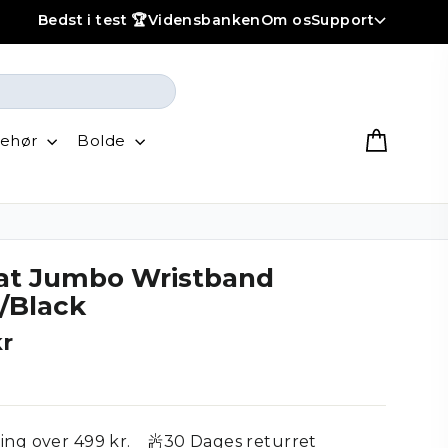
Bedst i test 🏆
Vidensbanken
Om os
Support
behør
Bolde
at Jumbo Wristband
/Black
kr
Vejl.
pris
ring over 499 kr.
30 Dages returret