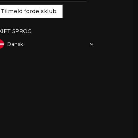
-
AIL
Tilmeld fordelsklub
KIFT SPROG