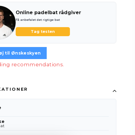
Online padelbat rådgiver
Få anbefalet det rigtige bat
Tag testen
føj til Ønskeskyen
ading recommendations.
KATIONER
e
ke
at