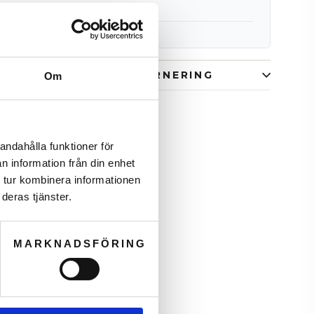
x
G, LEVERING OG RETURNERING
Om
e kategorier:
andahålla funktioner för
valg af bats fra Babolat
valg af tilbehør
n information från din enhet
valg af Babolat produkter
 tur kombinera informationen
deras tjänster.
MARKNADSFÖRING