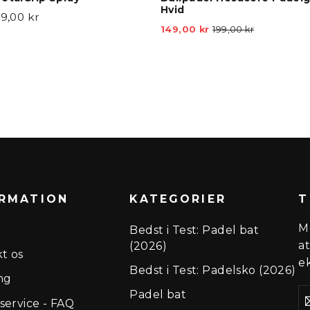
Hvid
49,00 kr
Vejl.
Tilbudspr
149,00 kr
199,00 kr
pris
RMATION
KATEGORIER
T
M
Bedst i Test: Padel bat
a
(2026)
t os
ek
Bedst i Test: Padelsko (2026)
ng
I
Padel bat
D
ervice - FAQ