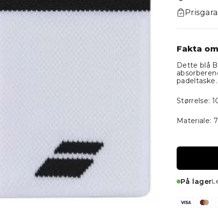
Prisgara
Fakta om
Dette blå B
absorberend
padeltaske.
Størrelse: 1
Materiale: 
På lager
L