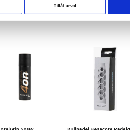
Tillåt urval
otalGrip Spray
Bullpadel Hesacore Padel