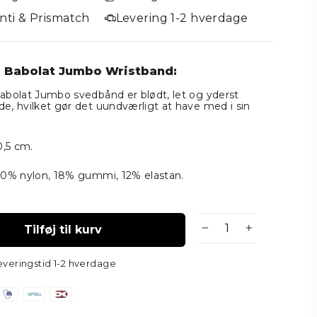
nti & Prismatch
Levering 1-2 hverdage
 Babolat Jumbo Wristband:
abolat Jumbo svedbånd er blødt, let og yderst
e, hvilket gør det uundværligt at have med i sin
0,5 cm.
70% nylon, 18% gummi, 12% elastan.
Tilføj til kurv
−
+
everingstid 1-2 hverdage