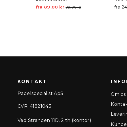
fra 89,00 kr
Vejl.
Tilbudspris
fra 2
99,00 kr
pris
KONTAKT
INFO
Padelspecialist ApS
Om os
Kontak
CVR: 41821043
Leveri
Ved Stranden 11D, 2 th (kontor)
Kundes