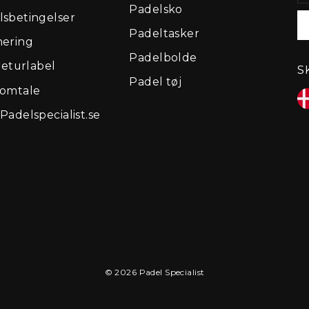
E
Padelsko
M
sbetingelser
Padeltasker
nering
Padelbolde
returlabel
S
Padel tøj
eomtale
Padelspecialist.se
© 2026 Padel Specialist