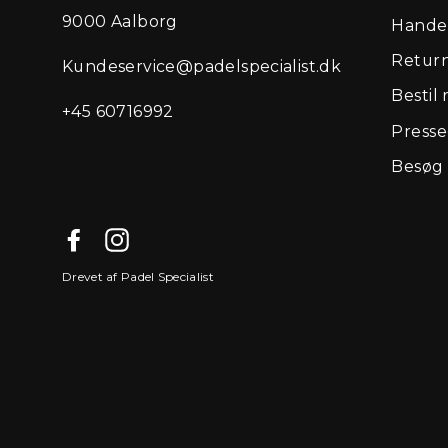
9000 Aalborg
Handel
Retur
Kundeservice@padelspecialist.dk
Bestil 
+45 60716992
Press
Besøg 
Facebook
Instagram
Drevet af Padel Specialist