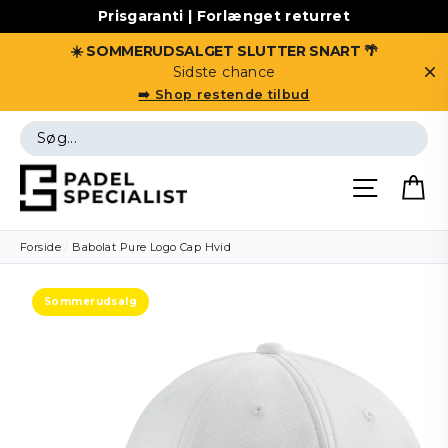
Prisgaranti | Forlænget returret
☀️ SOMMERUDSALGET SLUTTER SNART 🌴
Sidste chance
D
➡️ Shop restende tilbud
Vis
indhold
Side me
Forside
/
Babolat Pure Logo Cap Hvid
Sommerudsalg