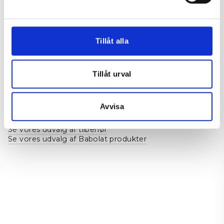
Babolat
Køn
Unisex
Tillåt alla
BETALING, LEVERING OG RETURNERING
Tillåt urval
Relaterede kategorier:
Avvisa
Se vores udvalg af bats fra Babolat
Se vores udvalg af tilbehør
Se vores udvalg af Babolat produkter