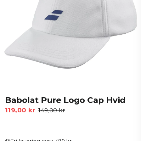
Babolat Pure Logo Cap Hvid
119,00 kr
Vejl.
149,00 kr
Tilbudspris
pris