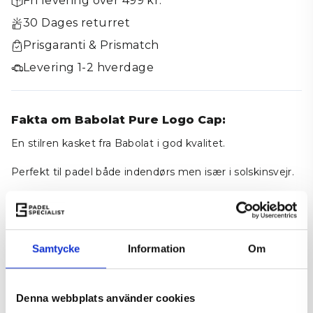
Fri levering over 499 kr.
30 Dages returret
Prisgaranti & Prismatch
Levering 1-2 hverdage
Fakta om Babolat Pure Logo Cap:
En stilren kasket fra Babolat i god kvalitet.
Perfekt til padel både indendørs men især i solskinsvejr.
Anbefalet til både mænd og kvinder
Samtycke
Information
Om
Tilføj til kurv
−
+
På lager
Leveringstid 1-2 hverdage
Denna webbplats använder cookies