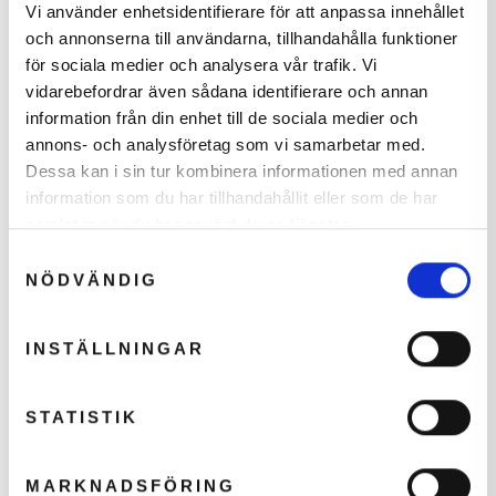
Vi använder enhetsidentifierare för att anpassa innehållet
och annonserna till användarna, tillhandahålla funktioner
för sociala medier och analysera vår trafik. Vi
Online padelbat rådgiver
vidarebefordrar även sådana identifierare och annan
Få anbefalet det rigtige bat
information från din enhet till de sociala medier och
annons- och analysföretag som vi samarbetar med.
Tag testen
Dessa kan i sin tur kombinera informationen med annan
information som du har tillhandahållit eller som de har
samlat in när du har använt deras tjänster.
Tilføj til Ønskeskyen
Samtyckesval
Error loading recommendations.
NÖDVÄNDIG
INSTÄLLNINGAR
SPECIFIKATIONER
STATISTIK
Farve
Hvid
Mærke
MARKNADSFÖRING