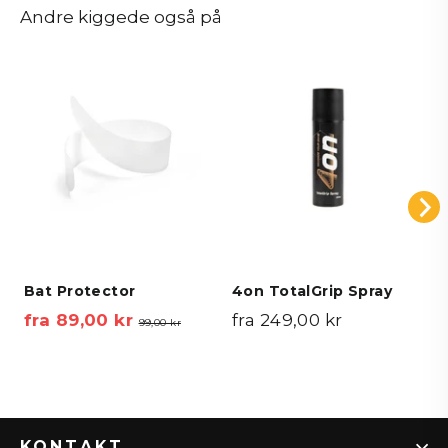
Andre kiggede også på
Bat Protector
4on TotalGrip Spray
fra 89,00 kr
Vejl.
Tilbudspris
fra 249,00 kr
99,00 kr
pris
KONTAKT