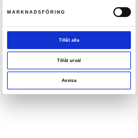
Køn
Unisex
MARKNADSFÖRING
Farve
Grøn
Mærke
FZ Forza
Tillåt alla
Rammebeskytter
Medfølger ikke.
Greb størrelse
Tillåt urval
Mellem
Overflade
Fiberglas/carbon
Avvisa
Hårdhed
2/5 hårhed
Balance
Even balance / Mellem
Struktur
Glat overflade
Vægt
360 gram +/-10 gram