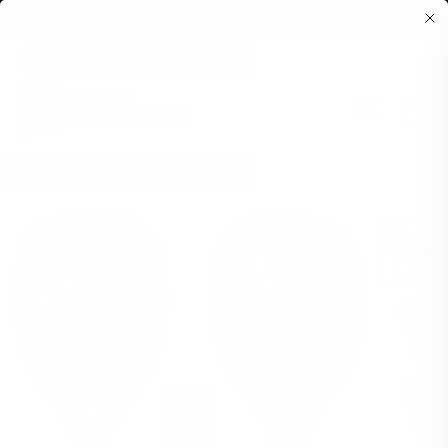
Prisgaranti | Forlænget returret
Vis
indhold
Side me
Forside
/
FZ Forza Power Pakketilbud