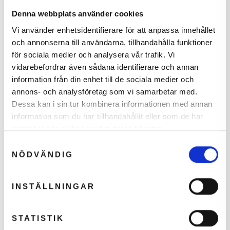
Denna webbplats använder cookies
Giv mig besked
Vi använder enhetsidentifierare för att anpassa innehållet
och annonserna till användarna, tillhandahålla funktioner
för sociala medier och analysera vår trafik. Vi
vidarebefordrar även sådana identifierare och annan
Online padelbat rådgiver
information från din enhet till de sociala medier och
Få anbefalet det rigtige bat
annons- och analysföretag som vi samarbetar med.
Dessa kan i sin tur kombinera informationen med annan
Tag testen
information som du har tillhandahållit eller som de har
samlat in när du har använt deras tjänster.
Din
hemmelige rabat
Tilføj til Ønskeskyen
Samtyckesval
er aktiv
NÖDVÄNDIG
Error loading recommendations.
Klik på knappen herunder for at fortsætte.
INSTÄLLNINGAR
SPECIFIKATIONER
JEG VIL GERNE HAVE RABATTEN
STATISTIK