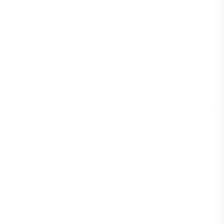
Spillestil
Allround
Niveau
Nybegynder
Form
Rund/dråbe
BETALING, LEVERING OG RETURNERING
Relaterede kategorier:
Se vores udvalg af tilbehør
Se vores udvalg af padel bats
Se vores udvalg af padelsko
Se vores store udvalg af padel tasker