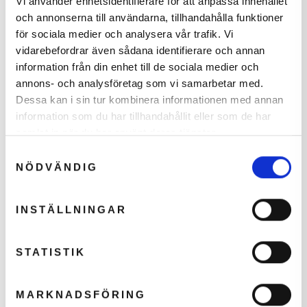
Vi använder enhetsidentifierare för att anpassa innehållet
och annonserna till användarna, tillhandahålla funktioner
Online padelbat rådgiver
för sociala medier och analysera vår trafik. Vi
Få anbefalet det rigtige bat
vidarebefordrar även sådana identifierare och annan
information från din enhet till de sociala medier och
Tag testen
annons- och analysföretag som vi samarbetar med.
Dessa kan i sin tur kombinera informationen med annan
information som du har tillhandahållit eller som de har
Tilføj til Ønskeskyen
samlat in när du har använt deras tjänster.
Error loading recommendations.
Samtyckesval
NÖDVÄNDIG
SPECIFIKATIONER
INSTÄLLNINGAR
Farve
Rød
STATISTIK
Mærke
HEAD
MARKNADSFÖRING
Køn