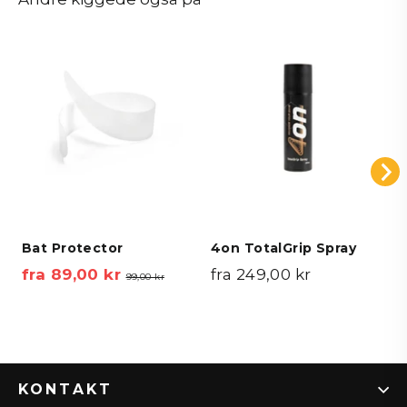
Bat Protector
4on TotalGrip Spray
fra 89,00 kr
Vejl.
Tilbudspris
fra 249,00 kr
99,00 kr
pris
KONTAKT