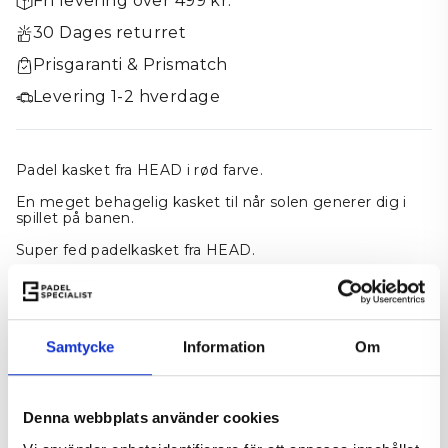
Fri levering over 499 kr.
30 Dages returret
Prisgaranti & Prismatch
Levering 1-2 hverdage
Padel kasket fra HEAD i rød farve.
En meget behagelig kasket til når solen generer dig i
spillet på banen.
Super fed padelkasket fra HEAD.
Tilføj til kurv
−
+
Samtycke
Information
Om
På lager
Leveringstid 1-2 hverdage
Denna webbplats använder cookies