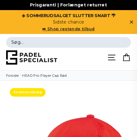
Prisgaranti | Forlænget returret
☀️ SOMMERUDSALGET SLUTTER SNART 🌴
Sidste chance
D
➡️ Shop restende tilbud
Vis
indhold
Side me
Forside
/
HEAD Pro Player Cap Rød
Sommerudsalg