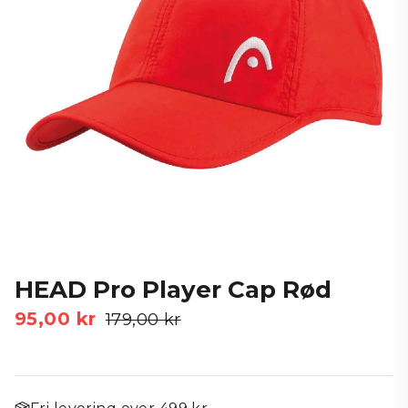
HEAD Pro Player Cap Rød
95,00 kr
Vejl.
179,00 kr
Tilbudspris
pris