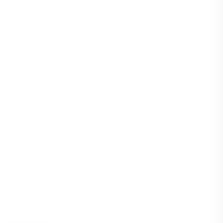
Levering 1-2 hverdage
Fakta om NOX AT10 Pro:
Denne padelsko er til dig, der søger en sko af høj kvalitet
som både er holdbar og behagelig. Du får med NOX
AT10 Pro virkelig en god sko til prisen ligesom du i øvrigt
også gør med de andre modeller fra NOX.
Med NOX AT10 Pro vil du opleve et fremragende greb
på banen, så du kan bevæge dig hurtigt i alle retninger
med stor selvsikkerhed.
Denne model tilbyder en god pasform og virkelig god
stødabsorbering og så er den lavet til at forebygge
skader og optimere præsentationen på banen.
STØRRELSE
Str. 39
Str. 40
Str. 41
Str. 42