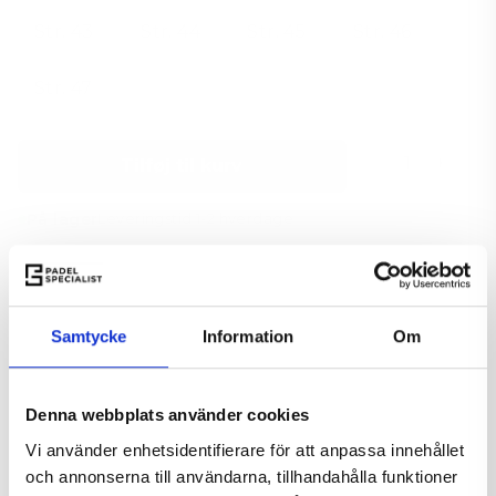
Str. 43
Str. 44
Str. 45
Str. 46
Str. 47
Tilføj til kurv
−
+
På lager
Leveringstid 1-2 hverdage
Samtycke
Information
Om
Online padelbat rådgiver
Få anbefalet det rigtige bat
Denna webbplats använder cookies
Tag testen
Vi använder enhetsidentifierare för att anpassa innehållet
och annonserna till användarna, tillhandahålla funktioner
Tilføj til Ønskeskyen