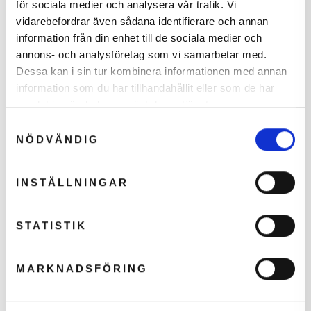
för sociala medier och analysera vår trafik. Vi
vidarebefordrar även sådana identifierare och annan
Error loading recommendations.
information från din enhet till de sociala medier och
annons- och analysföretag som vi samarbetar med.
Dessa kan i sin tur kombinera informationen med annan
SPECIFIKATIONER
information som du har tillhandahållit eller som de har
samlat in när du har använt deras tjänster.
Din
hemmelige rabat
Slidstyrke
Samtyckesval
er aktiv
Meget slidstærk
NÖDVÄNDIG
Åndbarhed
God åndbarhed
Klik på knappen herunder for at fortsætte.
INSTÄLLNINGAR
Stabilitet/Støtte
God stabilitet/God støtte
Sål
JEG VIL GERNE HAVE RABATTEN
STATISTIK
Mondo
Smal vs Bred
Bred
MARKNADSFÖRING
Køn
Unisex