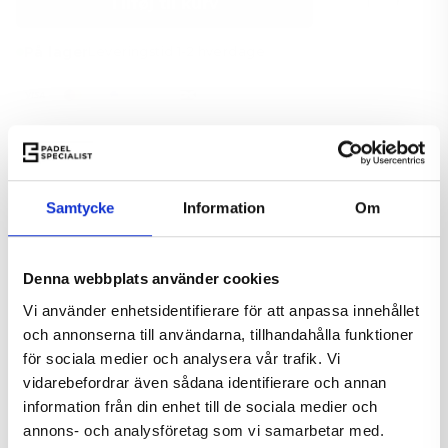
Tilføj til kurv
−
+
På lager
Leveringstid 1-2 hverdage
Online padelbat rådgiver
Få anbefalet det rigtige bat
Samtycke
Information
Om
Tag testen
Denna webbplats använder cookies
Tilføj til Ønskeskyen
Vi använder enhetsidentifierare för att anpassa innehållet
och annonserna till användarna, tillhandahålla funktioner
Error loading recommendations.
för sociala medier och analysera vår trafik. Vi
vidarebefordrar även sådana identifierare och annan
information från din enhet till de sociala medier och
SPECIFIKATIONER
annons- och analysföretag som vi samarbetar med.