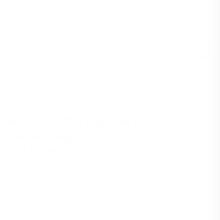
NOX AT10 Team White
Padelbag
595,00 kr
Vejl.
pris
Mellemstor taske
Prisgaranti & Prismatch