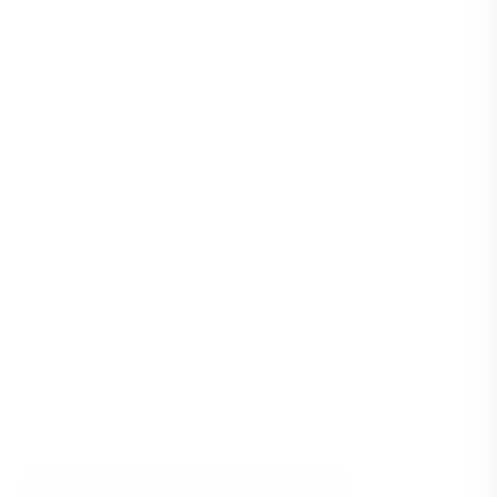
Fri levering over 499 kr.
Levering 1-2 hverdage
Fakta om NOX AT10 Team White:
Denne opdateret kollektion af TEAM padeltasker fra
NOX er i høj kvalitet med et helt fornyet design, denne i
hvid.
AT10-modellen er specifikt designet til stjernespilleren
Agustin Tapia.
Team padeltasken er designet, så du kan tage alt, hvad
du har brug for til dine kampe og turneringer med stil.
Med denne taske får du virkelig værdi for pengene.
Anbefalet til både kvinder og mænd!