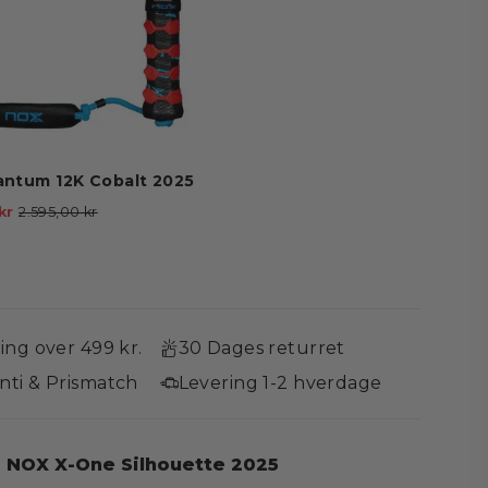
ntum 12K Cobalt 2025
Vejl.
Tilbudspris
 kr
2.595,00 kr
pris
ring over 499 kr.
30 Dages returret
nti & Prismatch
Levering 1-2 hverdage
 NOX X-One Silhouette 2025