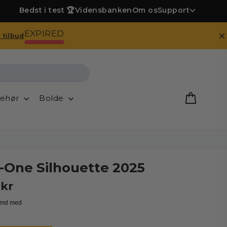
Bedst i test 🏆
Vidensbanken
Om os
Support
EXPIRED
D
 tilbud
behør
Bolde
-One Silhouette 2025
 kr
Vejl.
pris