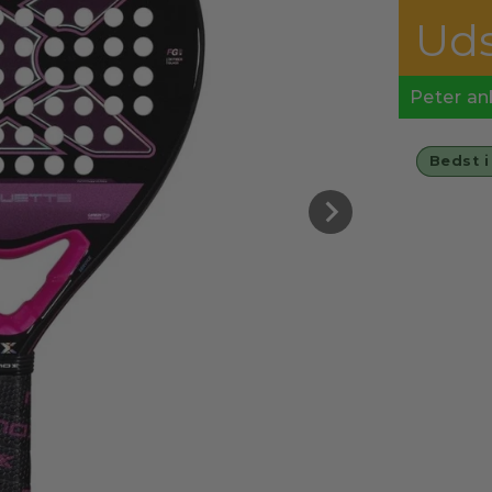
Uds
Peter anb
Bedst i