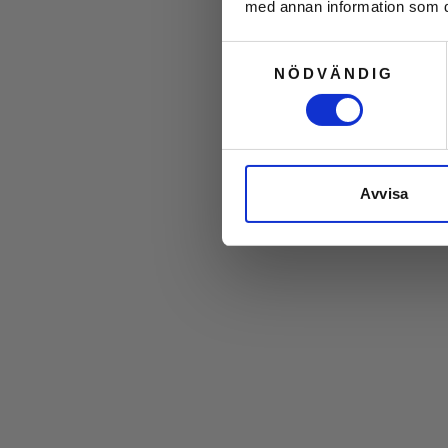
med annan information som du 
Samtyckesval
NÖDVÄNDIG
Avvisa