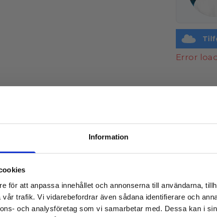
Til
Error lo
SPECIFI
Køn
Anbefa
Information
Farv
Lyser
cookies
Mær
Spar
10 %
NOX
e för att anpassa innehållet och annonserna till användarna, tillh
Greb
på din 
vår trafik. Vi vidarebefordrar även sådana identifierare och anna
Mell
nnons- och analysföretag som vi samarbetar med. Dessa kan i sin
Over