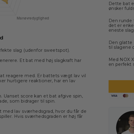
Dette bat e
ønsker fuld
Den runde f
det er enke
eneste slag
rd
Den glatte o
til slagene 
rfekte slag (udenfor sweetspot).
Med NOX X-O
enerere. Et bat med høj slagkraft har
en perfekt 
at reagere med. Er battets vægt lav vil
er hurtigere reaktioner, har en lav
. Uanset score kan et bat afgive spin,
de, som bidrager til spin.
at med lav sværhedsgrad, hvor du får de
piller. Hvis sværhedsgraden er høj får