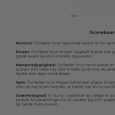
Scoreboa
Kontrol:
Fortæller hvor tilgivende battet er for upe
Power:
Fortæller hvor meget slagkraft battet kan g
typisk lavere kontrol (mindre tilgivende).
Manøvredygtighed:
Fortæller hvor nemt battet er 
scoren ofte være høj. Det er både godt hvis du ønsk
styrke eller døjer med skade.
Spin:
Fortæller hvor meget battet kan afgive af spin
men en høj score betyder, at battet har en ru overfla
Sværhedsgrad:
Er du ny i padel bør du vælge et b
bedste forudsætninger for at udvikle dig som padels
du typisk mere power.