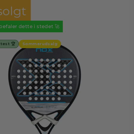
olgt
efaler dette i stedet 🚀
 test 🏆
Sommerudsalg