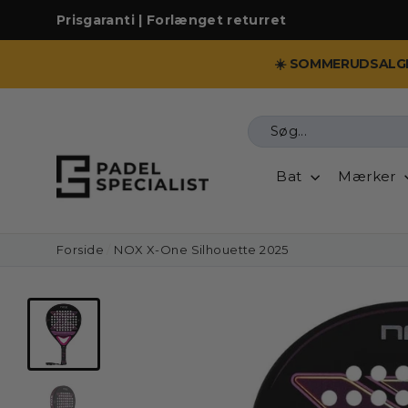
Prisgaranti | Forlænget returret
☀️ SOMMERUDSALGE
Vis
indhold
Bat
Mærker
Forside
/
NOX X-One Silhouette 2025