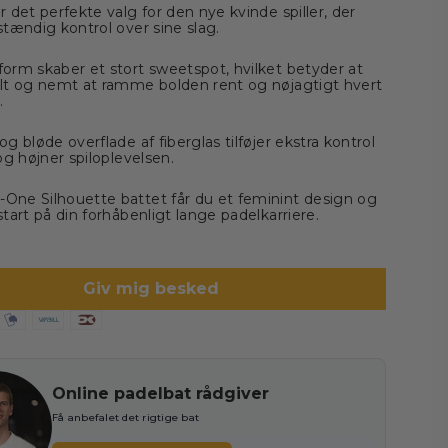
r det perfekte valg for den nye kvinde spiller, der
stændig kontrol over sine slag.
orm skaber et stort sweetspot, hvilket betyder at
lt og nemt at ramme bolden rent og nøjagtigt hvert
.
g bløde overflade af fiberglas tilføjer ekstra kontrol
og højner spiloplevelsen.
ne Silhouette battet får du et feminint design og
start på din forhåbenligt lange padelkarriere.
Giv mig besked
Online padelbat rådgiver
Få anbefalet det rigtige bat