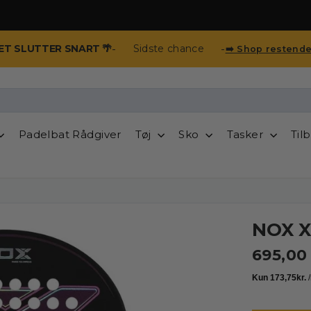
-
-
T SLUTTER SNART 🌴
Sidste chance
➡️ Shop restende
Padelbat Rådgiver
Tøj
Sko
Tasker
Til
NOX X
695,00